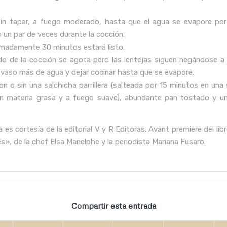
sin tapar, a fuego moderado, hasta que el agua se evapore po
o un par de veces durante la cocción.
imadamente 30 minutos estará listo.
uido de la cocción se agota pero las lentejas siguen negándose a 
 vaso más de agua y dejar cocinar hasta que se evapore.
con o sin una salchicha parrillera (salteada por 15 minutos en una
sin materia grasa y a fuego suave), abundante pan tostado y u
 es cortesía de la editorial V y R Editoras. Avant premiere del li
s», de la chef Elsa Manelphe y la periodista Mariana Fusaro.
Compartir esta entrada