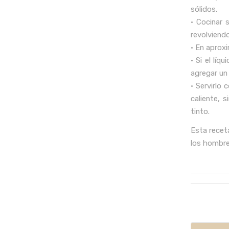
sólidos.
• Cocinar 
revolviend
• En aprox
• Si el líq
agregar un
• Servirlo 
caliente, 
tinto.
Esta receta
los hombre