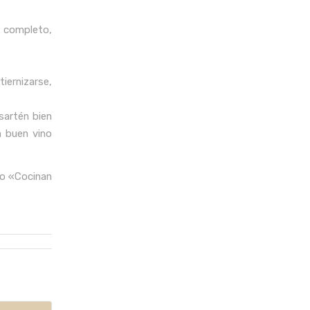
r completo,
tiernizarse,
 sartén bien
n buen vino
bro «Cocinan