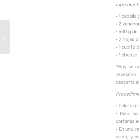
Ingredient
• 1 cebolla
• 2 zanaho
• 500 g de 
Brochettes de cerdo
• 2 hojas d
al estilo satay
• 1 cubito 
• 1 chorizo
*Hoy se co
necesitan 
descarta el
Procedimi
• Pelar la 
• Pelar la
cortarlas e
• En una ca
caldo, y c