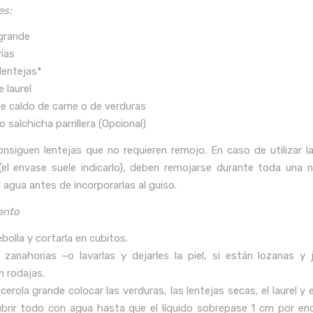
es:
 grande
rias
lentejas*
e laurel
de caldo de carne o de verduras
 o salchicha parrillera (Opcional)
nsiguen lentejas que no requieren remojo. En caso de utilizar la
(el envase suele indicarlo), deben remojarse durante toda una 
 agua antes de incorporarlas al guiso.
ento
cebolla y cortarla en cubitos.
s zanahorias –o lavarlas y dejarles la piel, si están lozanas y
n rodajas.
cerola grande colocar las verduras, las lentejas secas, el laurel y 
ubrir todo con agua hasta que el líquido sobrepase 1 cm por en