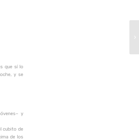
s que sí lo
noche, y se
 jóvenes– y
el cubito de
cima de los