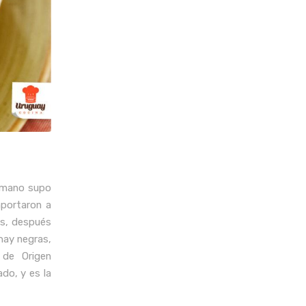
u mano supo
mportaron a
os, después
 hay negras,
 de Origen
ado, y es la