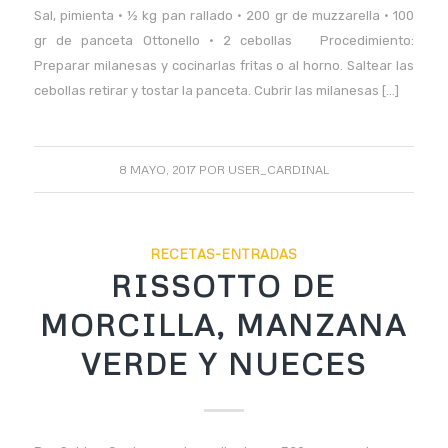
Sal, pimienta • ½ kg pan rallado • 200 gr de muzzarella • 100
gr de panceta Ottonello • 2 cebollas Procedimiento:
Preparar milanesas y cocinarlas fritas o al horno. Saltear las
cebollas retirar y tostar la panceta. Cubrir las milanesas […]
8 MAYO, 2017
POR
USER_CARDINAL
RECETAS-ENTRADAS
RISSOTTO DE
MORCILLA, MANZANA
VERDE Y NUECES