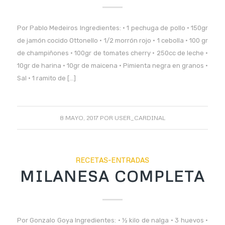
Por Pablo Medeiros Ingredientes: • 1 pechuga de pollo • 150gr
de jamón cocido Ottonello • 1/2 morrón rojo • 1 cebolla • 100 gr
de champiñones • 100gr de tomates cherry • 250cc de leche •
10gr de harina • 10gr de maicena • Pimienta negra en granos •
Sal • 1 ramito de […]
8 MAYO, 2017
POR
USER_CARDINAL
RECETAS-ENTRADAS
MILANESA COMPLETA
Por Gonzalo Goya Ingredientes: • ½ kilo de nalga • 3 huevos •