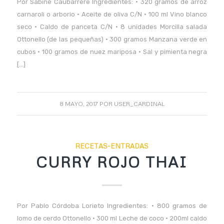
Por Sabine Caubarrere Ingredientes: • 320 gramos de arroz
carnaroli o arborio • Aceite de oliva C/N • 100 ml Vino blanco
seco • Caldo de panceta C/N • 8 unidades Morcilla salada
Ottonello (de las pequeñas) • 300 gramos Manzana verde en
cubos • 100 gramos de nuez mariposa • Sal y pimienta negra
[…]
8 MAYO, 2017
POR
USER_CARDINAL
RECETAS-ENTRADAS
CURRY ROJO THAI
Por Pablo Córdoba Lorieto Ingredientes: • 800 gramos de
lomo de cerdo Ottonello • 300 ml Leche de coco • 200ml caldo