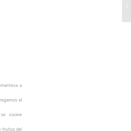
a manteca a
gregamos el
 se cocine
 frutos del