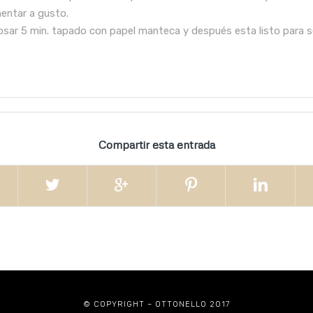
mentar a gusto.
posar 5 min. tapado con papel manteca y después esta listo para se
Compartir esta entrada
© COPYRIGHT – OTTONELLO 2017