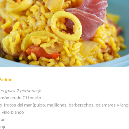
Padrón.
es (para 2 personas):
Jamón crudo Ottonello
ix frutos del mar (pulpo, mejillones, berberechos, calamares y lang
e vino blanco
frán
rojo