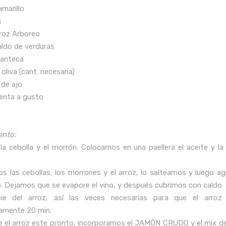
amarillo
s
rroz Arboreo
 caldo de verduras
manteca
 oliva (cant. necesaria)
 de ajo
ienta a gusto
ento:
la cebolla y el morrón. Colocamos en una paellera el aceite y l
s las cebollas, los morrones y el arroz, lo salteamos y luego a
o. Dejamos que se evapore el vino, y después cubrimos con caldo
icie del arroz, así las veces necesarias para que el arroz
amente 20 min.
e el arroz este pronto, incorporamos el JAMÓN CRUDO y el mix de