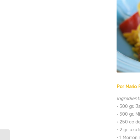
Por Mario 
Ingredient
• 500 gr. 
• 500 gr. M
• 250 cc d
• 2 gr. aza
• 1 Morrón 