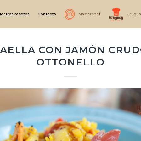
estras recetas
Contacto
Masterchef
Urugua
AELLA CON JAMÓN CRU
OTTONELLO