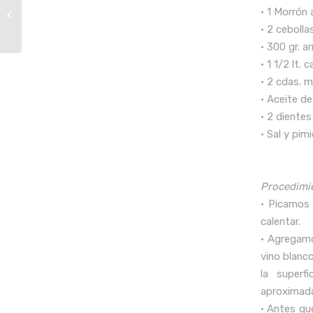
Arrollado de pollo y
• 1 Morrón 
jamón Ottonello
• 2 cebolla
• 300 gr. a
• 1 1/2 lt.
• 2 cdas. 
• Aceite de
• 2 dientes
• Sal y pim
Procedimi
• Picamos 
calentar.
• Agregamo
vino blanc
la superf
aproximad
• Antes qu