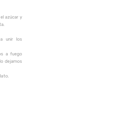
 el azúcar y
ta.
a unir los
os a fuego
 lo dejamos
lato.