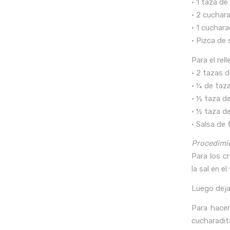
• 1 taza de
• 2 cuchar
• 1 cuchar
• Pizca de 
Para el rel
• 2 tazas d
• ¼ de taz
• ½ taza d
• ½ taza d
• Salsa de f
Procedimi
Para los cr
la sal en el
Luego deja
Para hacer
cucharadit