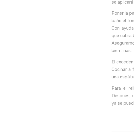
se aplicar
Poner la p
bañe el fo
Con ayuda 
que cubra b
Asegurarn
bien finas.
El exceden
Cocinar a 
una espátul
Para el re
Después, e
ya se puede