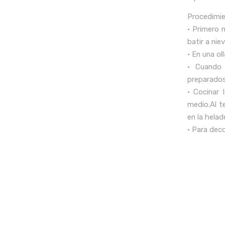
Procedimie
• Primero m
batir a nie
• En una ol
• Cuando 
preparados
• Cocinar
medio.Al t
en la helad
• Para dec