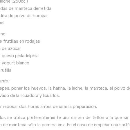
 leche (250cc.)
adas de manteca derretida
adita de polvo de hornear
sal
leno
e frutillas en rodajas
a de azúcar
e queso philadelphia
e yogurt blanco
rutilla
ento:
epes: poner los huevos, la harina, la leche, la manteca, el polvo 
 vaso de la licuadora y licuarlos.
r reposar dos horas antes de usar la preparación.
los se utiliza preferentemente una sartén de teflón a la que se 
a de manteca sólo la primera vez. En el caso de emplear una sartén