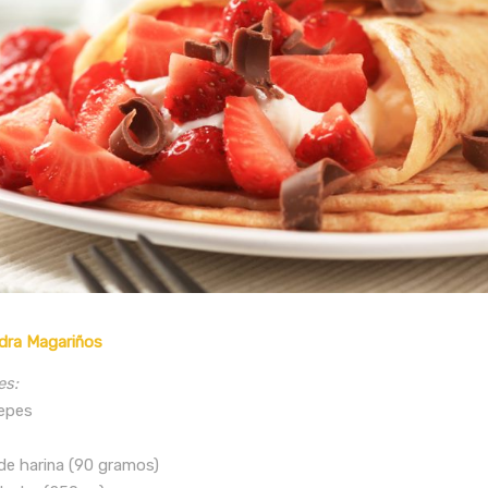
dra Magariños
es:
repes
 de harina (90 gramos)