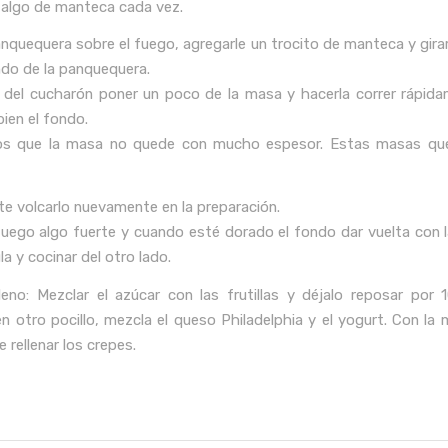
á algo de manteca cada vez.
anquequera sobre el fuego, agregarle un trocito de manteca y gira
ndo de la panquequera.
del cucharón poner un poco de la masa y hacerla correr rápid
ien el fondo.
os que la masa no quede con mucho espesor. Estas masas qu
te volcarlo nuevamente en la preparación.
fuego algo fuerte y cuando esté dorado el fondo dar vuelta con 
a y cocinar del otro lado.
lleno: Mezclar el azúcar con las frutillas y déjalo reposar por 
n otro pocillo, mezcla el queso Philadelphia y el yogurt. Con la m
 rellenar los crepes.