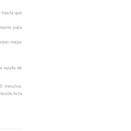
r hasta que
amente para
edan mejor
la ayuda de
10 minutos.
ezcla lista