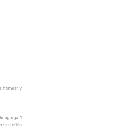
de hornear y
le agrega 1
 sin teflón