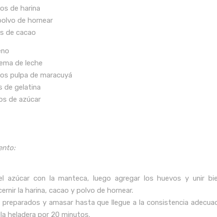
os de harina
polvo de hornear
s de cacao
leno
rema de leche
os pulpa de maracuyá
s de gelatina
os de azúcar
ento:
el azúcar con la manteca, luego agregar los huevos y unir bi
cernir la harina, cacao y polvo de hornear.
 2 preparados y amasar hasta que llegue a la consistencia adecuad
 la heladera por 20 minutos.