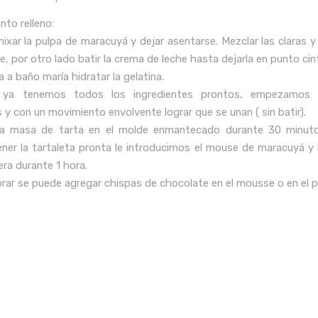
nto relleno:
ixar la pulpa de maracuyá y dejar asentarse. Mezclar las claras y
ve, por otro lado batir la crema de leche hasta dejarla en punto cin
la a baño maría hidratar la gelatina.
ya tenemos todos los ingredientes prontos, empezamos 
 y con un movimiento envolvente lograr que se unan ( sin batir).
 la masa de tarta en el molde enmantecado durante 30 minut
ener la tartaleta pronta le introducimos el mouse de maracuyá y
era durante 1 hora.
orar se puede agregar chispas de chocolate en el mousse o en el p