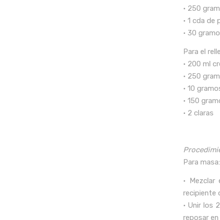
• 250 gram
• 1 cda de 
• 30 gramo
Para el rel
• 200 ml c
• 250 gram
• 10 gramo
• 150 gram
• 2 claras
Procedimi
Para masa:
• Mezclar 
recipiente 
• Unir los
reposar en