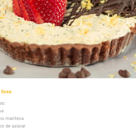
 Sosa
es:
sa
mos manteca
os de azúcar